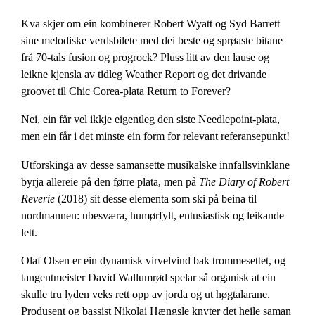
Kva skjer om ein kombinerer Robert Wyatt og Syd Barrett
sine melodiske verdsbilete med dei beste og sprøaste bitane
frå 70-tals fusion og progrock? Pluss litt av den lause og
leikne kjensla av tidleg Weather Report og det drivande
groovet til Chic Corea-plata Return to Forever?
Nei, ein får vel ikkje eigentleg den siste Needlepoint-plata,
men ein får i det minste ein form for relevant referansepunkt!
Utforskinga av desse samansette musikalske innfallsvinklane
byrja allereie på den førre plata, men på
The Diary of Robert
Reverie
(2018) sit desse elementa som ski på beina til
nordmannen: ubesværa, humørfylt, entusiastisk og leikande
lett.
Olaf Olsen er ein dynamisk virvelvind bak trommesettet, og
tangentmeister David Wallumrød spelar så organisk at ein
skulle tru lyden veks rett opp av jorda og ut høgtalarane.
Produsent og bassist Nikolai Hængsle knyter det heile saman