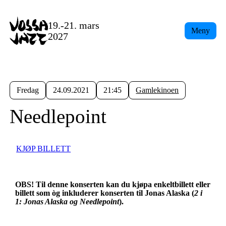
19.-21. mars
Meny
2027
Fredag
24.09.2021
21:45
Gamlekinoen
Needlepoint
KJØP BILLETT
OBS! Til denne konserten kan du kjøpa enkeltbillett eller
billett som òg inkluderer konserten til Jonas Alaska (
2 i
1:
Jonas Alaska
og Needlepoint
).