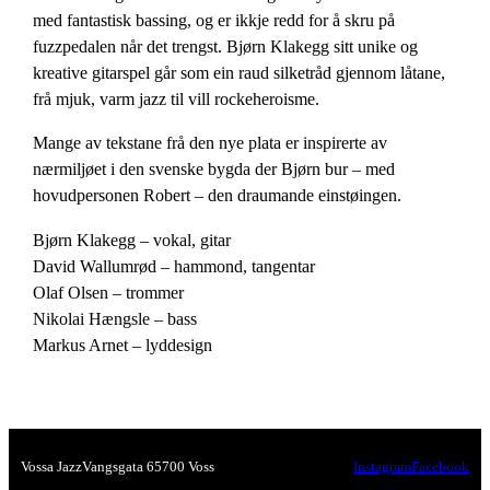
med fantastisk bassing, og er ikkje redd for å skru på
fuzzpedalen når det trengst. Bjørn Klakegg sitt unike og
kreative gitarspel går som ein raud silketråd gjennom låtane,
frå mjuk, varm jazz til vill rockeheroisme.
Mange av tekstane frå den nye plata er inspirerte av
nærmiljøet i den svenske bygda der Bjørn bur – med
hovudpersonen Robert – den draumande einstøingen.
Bjørn Klakegg – vokal, gitar
David Wallumrød – hammond, tangentar
Olaf Olsen – trommer
Nikolai Hængsle – bass
Markus Arnet – lyddesign
Vossa Jazz
Vangsgata 6
5700 Voss
Instagram
Facebook