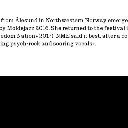
 from Ålesund in Northwestern Norway emerged 
by Moldejazz 2016. She returned to the festival
om Nation» 2017). NME said it best, after a conc
ing psych-rock and soaring vocals».