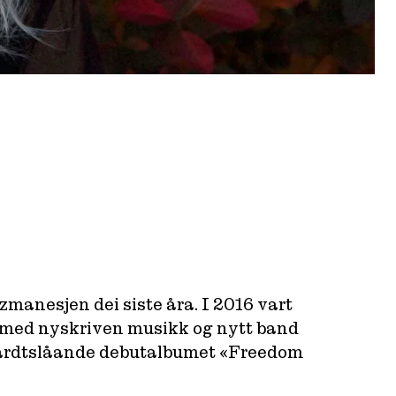
zzmanesjen dei siste åra. I 2016 vart
rt med nyskriven musikk og nytt band
 hardtslåande debutalbumet «Freedom