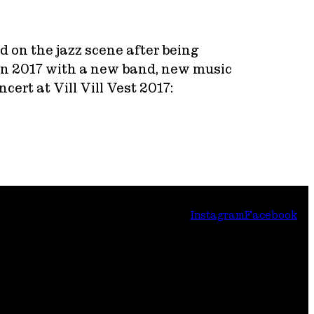
on the jazz scene after being
 in 2017 with a new band, new music
ert at Vill Vill Vest 2017:
Instagram
Facebook