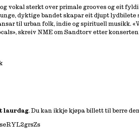
og vokal sterkt over primale grooves og eit fyld
et unge, dyktige bandet skapar eit djupt lydbile
ransar til urban folk, indie og spirituell musikk.
cals», skreiv NME om Sandtorv etter konserten h
k
t laurdag
. Du kan ikkje kjøpa billett til berre d
=seRYL2grsZs