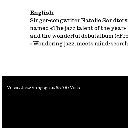
English
:
Singer-songwriter Natalie Sandtorv
named «The jazz talent of the year» 
and the wonderful debutalbum («Freed
«Wondering jazz, meets mind-scorch
Vossa Jazz
Vangsgata 6
5700 Voss