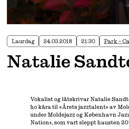
Laurdag
24.03.2018
21:30
Park – Ca
Natalie Sandt
Vokalist og låtskrivar Natalie Sandto
ho kåra til «Årets jazztalent» av Mo
under Moldejazz og København Jazzf
Nation», som vart sleppt hausten 201