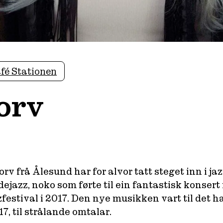
fé Stationen
orv
rv frå Ålesund har for alvor tatt steget inn i ja
ldejazz, noko som førte til ein fantastisk konse
estival i 2017. Den nye musikken vart til det
7, til strålande omtalar.