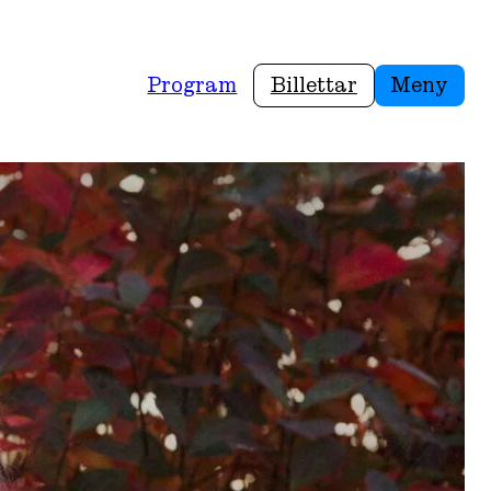
Program
Billettar
Meny