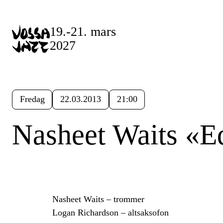
19.-21. mars
2027
Fredag
22.03.2013
21:00
Nasheet Waits «E
Nasheet Waits – trommer
Logan Richardson – altsaksofon