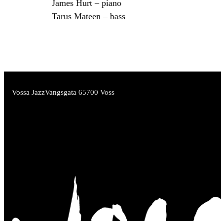
James Hurt – piano
Tarus Mateen – bass
Vossa Jazz
Vangsgata 6
5700 Voss