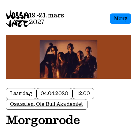
19.-21. mars
Meny
2027
Laurdag
04.04.2020
12:00
Osasalen, Ole Bull Akademiet
Morgonrode