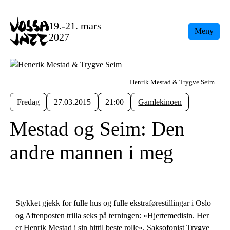
19.-21. mars
Meny
2027
Henrik Mestad & Trygve Seim
Fredag
27.03.2015
21:00
Gamlekinoen
Mestad og Seim: Den
andre mannen i meg
Stykket gjekk for fulle hus og fulle ekstraførestillingar i Oslo
og Aftenposten trilla seks på terningen: «Hjertemedisin. Her
er Henrik Mestad i sin hittil beste rolle». Saksofonist Trygve