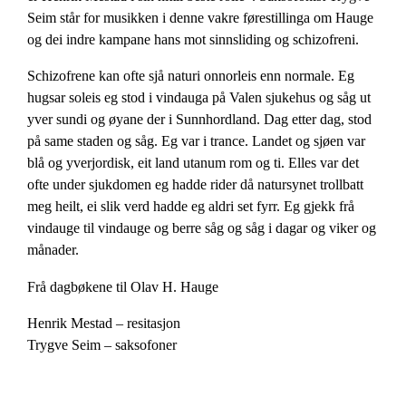
Seim står for musikken i denne vakre førestillinga om Hauge
og dei indre kampane hans mot sinnsliding og schizofreni.
Schizofrene kan ofte sjå naturi onnorleis enn normale. Eg
hugsar soleis eg stod i vindauga på Valen sjukehus og såg ut
yver sundi og øyane der i Sunnhordland. Dag etter dag, stod
på same staden og såg. Eg var i trance. Landet og sjøen var
blå og yverjordisk, eit land utanum rom og ti. Elles var det
ofte under sjukdomen eg hadde rider då natursynet trollbatt
meg heilt, ei slik verd hadde eg aldri set fyrr. Eg gjekk frå
vindauge til vindauge og berre såg og såg i dagar og viker og
månader.
Frå dagbøkene til Olav H. Hauge
Henrik Mestad – resitasjon
Trygve Seim – saksofoner