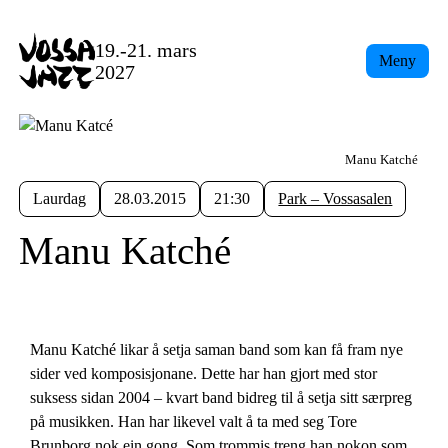
19.-21. mars
Meny
2027
Manu Katché
Laurdag
28.03.2015
21:30
Park – Vossasalen
Manu Katché
Manu Katché likar å setja saman band som kan få fram nye
sider ved komposisjonane. Dette har han gjort med stor
suksess sidan 2004 – kvart band bidreg til å setja sitt særpreg
på musikken. Han har likevel valt å ta med seg Tore
Brunborg nok ein gong. Som trommis treng han nokon som