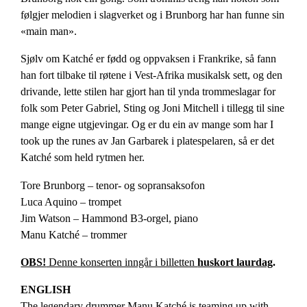
følgjer melodien i slagverket og i Brunborg har han funne sin
«main man».
Sjølv om Katché er fødd og oppvaksen i Frankrike, så fann
han fort tilbake til røtene i Vest-Afrika musikalsk sett, og den
drivande, lette stilen har gjort han til ynda trommeslagar for
folk som Peter Gabriel, Sting og Joni Mitchell i tillegg til sine
mange eigne utgjevingar. Og er du ein av mange som har I
took up the runes av Jan Garbarek i platespelaren, så er det
Katché som held rytmen her.
Tore Brunborg – tenor- og sopransaksofon
Luca Aquino – trompet
Jim Watson – Hammond B3-orgel, piano
Manu Katché – trommer
OBS!
Denne konserten inngår i billetten
huskort laurdag
.
ENGLISH
The legendary drummer Manu Katché is teaming up with