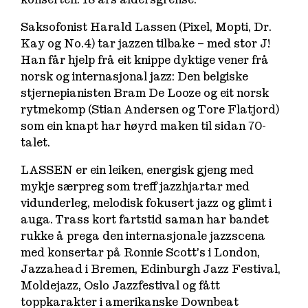
Saksofonist Harald Lassen (Pixel, Mopti, Dr.
Kay og No.4) tar jazzen tilbake – med stor J!
Han får hjelp frå eit knippe dyktige vener frå
norsk og internasjonal jazz: Den belgiske
stjernepianisten Bram De Looze og eit norsk
rytmekomp (Stian Andersen og Tore Flatjord)
som ein knapt har høyrd maken til sidan 70-
talet.
LASSEN er ein leiken, energisk gjeng med
mykje særpreg som treff jazzhjartar med
vidunderleg, melodisk fokusert jazz og glimt i
auga. Trass kort fartstid saman har bandet
rukke å prega den internasjonale jazzscena
med konsertar på Ronnie Scott’s i London,
Jazzahead i Bremen, Edinburgh Jazz Festival,
Moldejazz, Oslo Jazzfestival og fått
toppkarakter i amerikanske Downbeat