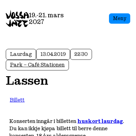
19.-21. mars
Meny
2027
Laurdag
13.04.2019
22:30
Park – Café Stationen
Lassen
Billett
Konserten inngår i billetten
huskort laurdag
.
Du kan ikkje kjøpa billett til berre denne
konserten. 18 års aldersgrense.