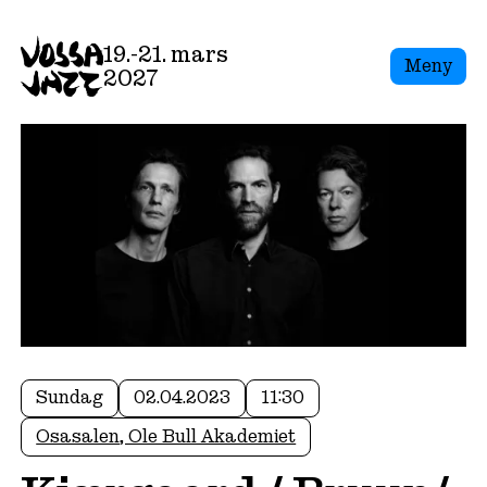
19.-21. mars
Meny
2027
Sundag
02.04.2023
11:30
Osasalen, Ole Bull Akademiet