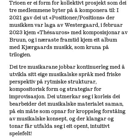
Trioen er ei form for kollektivt prosjekt som dei
tre medlemmene byter på å komponera til: I
2021 gav dei ut «Positioner/Positions» der
musikken var laga av Westergaard, i februar
2023 kjem «Thésauros» med komposisjonar av
Bruun, og i næraste framtid kjem eit album
med Kjærgaards musikk, som kruna på
trilogien.
Dei tre musikarane jobbar kontinuerleg med å
utvikla sitt eige musikalske språk med friske
perspektiv på rytmiske strukturar,
kompositorisk form og strategiar for
improvisasjon. Dei utmerkar seg i korleis dei
bearbeider det musikalske materialet saman,
på ein måte som opnar for kroppsleg forståing
av musikalske konsept, og der klangar og
tonar får utfalda seg i eit opent, intuitivt
spelefelt!