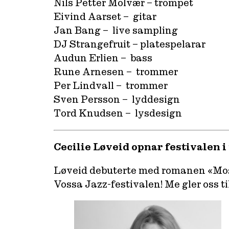
Nils Petter Molvær – trompet
Eivind Aarset – gitar
Jan Bang – live sampling
DJ Strangefruit – platespelarar
Audun Erlien – bass
Rune Arnesen – trommer
Per Lindvall – trommer
Sven Persson – lyddesign
Tord Knudsen – lysdesign
Cecilie Løveid opnar festivalen i
Løveid debuterte med romanen «Most» 
Vossa Jazz-festivalen! Me gler oss til