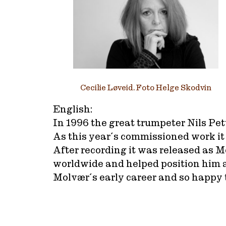
Cecilie Løveid. Foto Helge Skodvin
English:
In 1996 the great trumpeter Nils Pe
As this year´s commissioned work it 
After recording it was released as M
worldwide and helped position him a
Molvær´s early career and so happy t