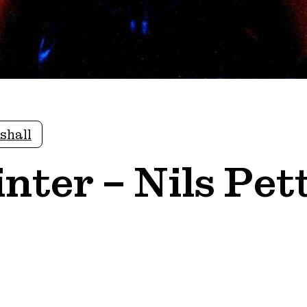
tshall
ter – Nils Pet