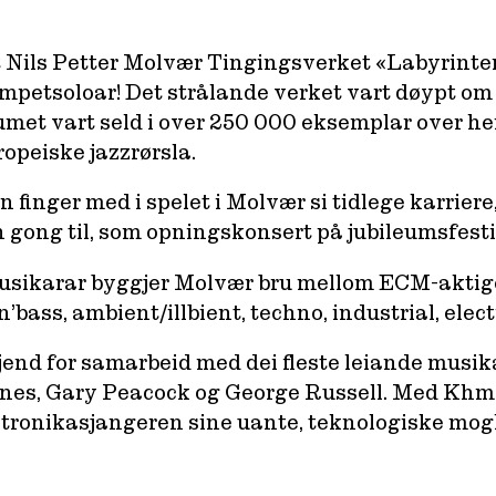
t Nils Petter Molvær Tingingsverket «Labyrinte
petsoloar! Det strålande verket vart døypt om 
umet vart seld i over 250 000 eksemplar over he
opeiske jazzrørsla.
n finger med i spelet i Molvær si tidlege karriere
n gong til, som opningskonsert på jubileumsfest
usikarar byggjer Molvær bru mellom ECM-aktige
bass, ambient/illbient, techno, industrial, elec
jend for samarbeid med dei fleste leiande musik
Jones, Gary Peacock og George Russell. Med Khm
ktronikasjangeren sine uante, teknologiske mog