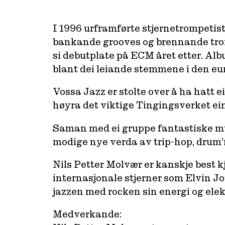
I 1996 urframførte stjernetrompetis
bankande grooves og brennande trom
si debutplate på ECM året etter. Alb
blant dei leiande stemmene i den eur
Vossa Jazz er stolte over å ha hatt ei
høyra det viktige Tingingsverket ei
Saman med ei gruppe fantastiske m
modige nye verda av trip-hop, drum’n’
Nils Petter Molvær er kanskje best k
internasjonale stjerner som Elvin 
jazzen med rocken sin energi og ele
Medverkande: