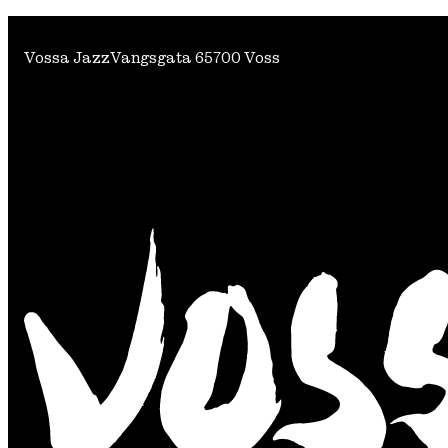
Vossa Jazz
Vangsgata 6
5700 Voss