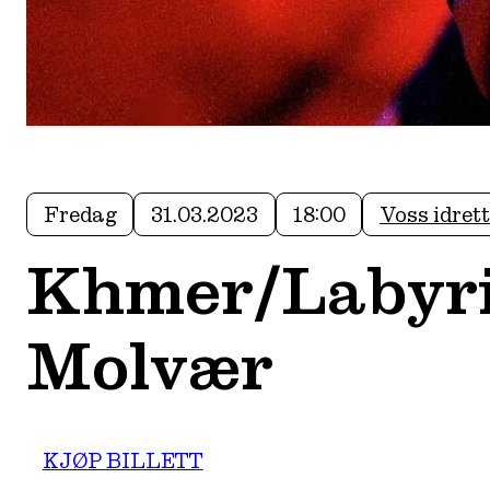
Fredag
31.03.2023
18:00
Voss idret
Khmer/Labyrin
Molvær
KJØP BILLETT