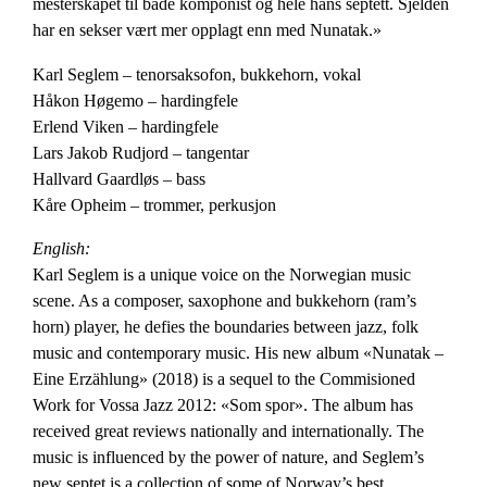
mesterskapet til både komponist og hele hans septett. Sjelden
har en sekser vært mer opplagt enn med Nunatak.»
Karl Seglem – tenorsaksofon, bukkehorn, vokal
Håkon Høgemo – hardingfele
Erlend Viken – hardingfele
Lars Jakob Rudjord – tangentar
Hallvard Gaardløs – bass
Kåre Opheim – trommer, perkusjon
English:
Karl Seglem is a unique voice on the Norwegian music
scene. As a composer, saxophone and bukkehorn (ram’s
horn) player, he defies the boundaries between jazz, folk
music and contemporary music. His new album «Nunatak –
Eine Erzählung» (2018) is a sequel to the Commisioned
Work for Vossa Jazz 2012: «Som spor». The album has
received great reviews nationally and internationally. The
music is influenced by the power of nature, and Seglem’s
new septet is a collection of some of Norway’s best