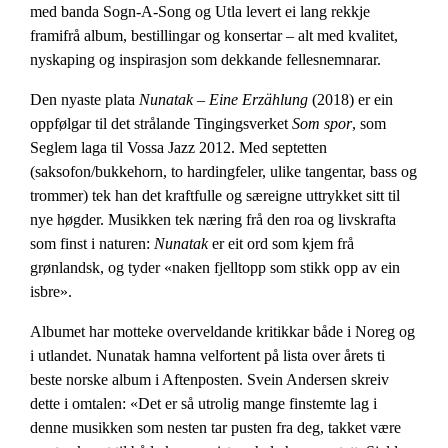
med banda Sogn-A-Song og Utla levert ei lang rekkje
framifrå album, bestillingar og konsertar – alt med kvalitet,
nyskaping og inspirasjon som dekkande fellesnemnarar.
Den nyaste plata
Nunatak – Eine Erzählung
(2018) er ein
oppfølgar til det strålande Tingingsverket
Som spor
, som
Seglem laga til Vossa Jazz 2012. Med septetten
(saksofon/bukkehorn, to hardingfeler, ulike tangentar, bass og
trommer) tek han det kraftfulle og særeigne uttrykket sitt til
nye høgder. Musikken tek næring frå den roa og livskrafta
som finst i naturen:
Nunatak
er eit ord som kjem frå
grønlandsk, og tyder «naken fjelltopp som stikk opp av ein
isbre».
Albumet har motteke overveldande kritikkar både i Noreg og
i utlandet. Nunatak hamna velfortent på lista over årets ti
beste norske album i Aftenposten. Svein Andersen skreiv
dette i omtalen: «Det er så utrolig mange finstemte lag i
denne musikken som nesten tar pusten fra deg, takket være