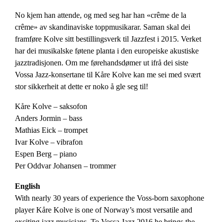
No kjem han attende, og med seg har han «crême de la
crême» av skandinaviske toppmusikarar. Saman skal dei
framføre Kolve sitt bestillingsverk til Jazzfest i 2015. Verket
har dei musikalske føtene planta i den europeiske akustiske
jazztradisjonen. Om me førehandsdømer ut ifrå dei siste
Vossa Jazz-konsertane til Kåre Kolve kan me sei med svært
stor sikkerheit at dette er noko å gle seg til!
Kåre Kolve – saksofon
Anders Jormin – bass
Mathias Eick – trompet
Ivar Kolve – vibrafon
Espen Berg – piano
Per Oddvar Johansen – trommer
English
With nearly 30 years of experience the Voss-born saxophone
player Kåre Kolve is one of Norway’s most versatile and
exciting jazz musicians. To Vossa Jazz 2016 he brings the