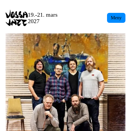
19.-21. mars
Meny
2027