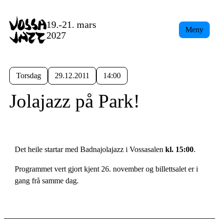
19.-21. mars
Meny
2027
Torsdag
29.12.2011
14:00
Jolajazz på Park!
Det heile startar med Badnajolajazz i Vossasalen
kl. 15:00
.
Programmet vert gjort kjent 26. november og billettsalet er i
gang frå samme dag.