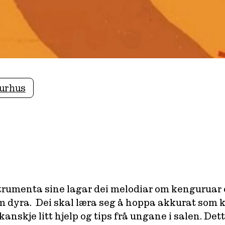
turhus
strumenta sine lagar dei melodiar om kenguruar o
om dyra. Dei skal læra seg å hoppa akkurat som
skje litt hjelp og tips frå ungane i salen. Dette