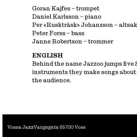
Goran Kajfes – trompet
Daniel Karlsson – piano
Per «Ruskträsk» Johansson – altsa
Peter Forss – bass
Janne Robertson – trommer
ENGLISH
Behind the name Jazzoo jumps five 
instruments they make songs about k
the audience.
Vossa Jazz
Vangsgata 6
5700 Voss