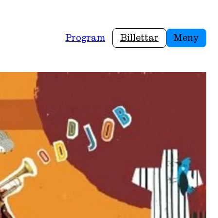
Program
Billettar
Meny