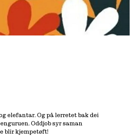
g elefantar. Og på lerretet bak dei
 kenguruen. Oddjob syr saman
 blir kjempetøft!