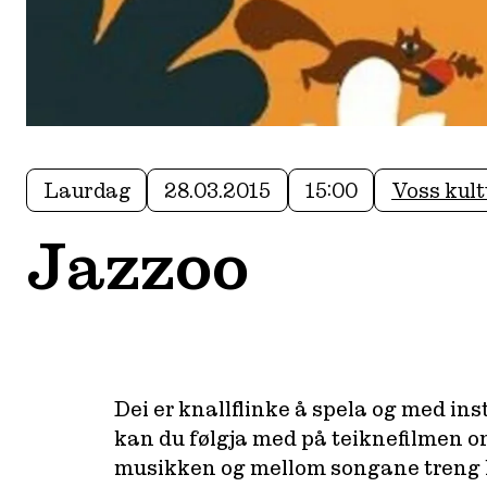
Laurdag
28.03.2015
15:00
Voss kul
Jazzoo
Dei er knallflinke å spela og med in
kan du følgja med på teiknefilmen 
musikken og mellom songane treng kan