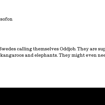
ksofon
Swedes calling themselves Oddjob. They are su
angaroos and elephants. They might even need a