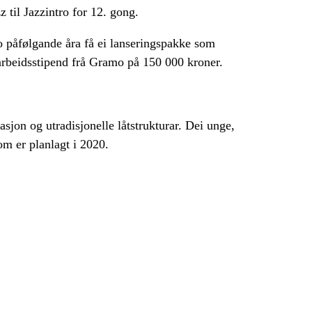
til Jazzintro for 12. gong.
o påfølgande åra få ei lanseringspakke som
t arbeidsstipend frå Gramo på 150 000 kroner.
jon og utradisjonelle låtstrukturar. Dei unge,
om er planlagt i 2020.