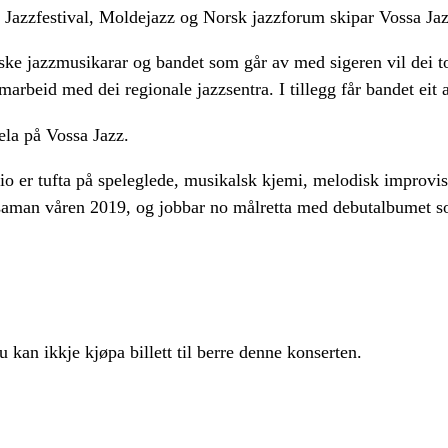
azzfestival, Moldejazz og Norsk jazzforum skipar Vossa Jazz 
rske jazzmusikarar og bandet som går av med sigeren vil dei t
amarbeid med dei regionale jazzsentra. I tillegg får bandet ei
ela på Vossa Jazz.
o er tufta på speleglede, musikalsk kjemi, melodisk improvisas
t saman våren 2019, og jobbar no målretta med debutalbumet s
u kan ikkje kjøpa billett til berre denne konserten.