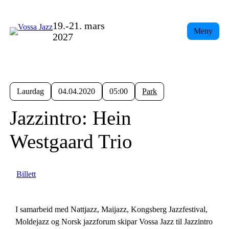
19.-21. mars
Meny
2027
Laurdag
04.04.2020
05:00
Park
Jazzintro: Hein
Westgaard Trio
Billett
I samarbeid med Nattjazz, Maijazz, Kongsberg Jazzfestival,
Moldejazz og Norsk jazzforum skipar Vossa Jazz til Jazzintro