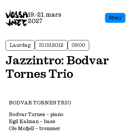
19.-21. mars
Meny
2027
Laurdag
31.03.2012
09:00
Jazzintro: Bodvar
Tornes Trio
BODVAR TORNES TRIO
Bodvar Tornes – piano
Egil Kalman – bass
Ole Mofjell – trommer