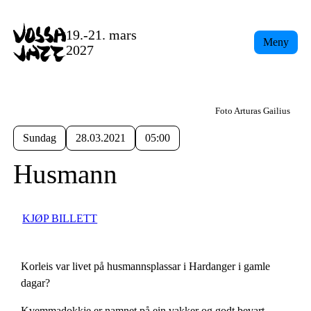
19.-21. mars
Meny
2027
Foto Arturas Gailius
Sundag
28.03.2021
05:00
Husmann
KJØP BILLETT
Korleis var livet på husmannsplassar i Hardanger i gamle
dagar?
Kvemmadokkje er namnet på ein vakker og godt bevart