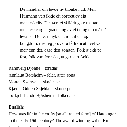
Det handlar om levde liv tilbake i tid. Men
Husmann vert ikkje eit portrett av eitt
menneskeliv. Det vert ei skildring av mange
menneske og lagnader, og av ei tid og ein måte å
leva på. Det var mykje hardt arbeid og
fattigdom, men eg prøver å få fram at livet var
meir enn det, også den gongen. Folk gjekk på
fest, folk vart forelska, ungar vart fødde.
Rannveig Djønne – toradar
Annlaug Børsheim – feler, gitar, song
Morten Svartveit – skodespel
Kjærsti Odden Skjeldal – skodespel
Torkjell Lunde Børsheim – folkedans
English:
How was life in the crofts [small, rented farm] of Hardanger
in the early 19th century? The award winning writer Ruth