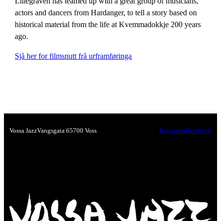
Lillegraven has teamed up with a great group of musicians,
actors and dancers from Hardanger, to tell a story based on
historical material from the life at Kvemmadokkje 200 years
ago.
Sjå her for filmsnutt frå urframføringa
Vossa Jazz
Vangsgata 6
5700 Voss
Instagram
Facebook