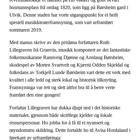
husmannsplass frå omlag 1820, som ligg på Børsheim gard i
Ulvik. Denne staden har vorte utgangspunkt for ei heilt
spesiell musikkteaterframsyning, som vart urframført
sommaren 2019.
Med manus skrive av den prisløna forfattaren Ruth
Lillegraven frå Granvin, musikk komponert av dei fantastiske
folkemusikarane Rannveig Djønne og Annlaug Børsheim,
skodespel av Morten Svartveit og Kjærsti Odden Skjeldal og
folkedans av Torkjell Lunde Børsheim vart dette eit verk med
kvalitet i alle ledd og sterk lokal og historisk tilknyting.
Framsyninga var rett og slett altfor bra til å berre verte
framført den eine gongen!
Forfattar Lillegraven har dukka djupt ned i det historiske
materialet, gjennom både skriftlege kjelder og lokale
ressurspersonar. Ho jobba for å få til ei nyansert og
røyndomstru skildring. Dette fortalde ho til Avisa Hordaland i
førekant av urframføringa: