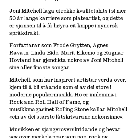
Joni Mitchell laga ei rekke kvalitetshits i si nær
50 år lange karriere som plateartist, og dette
er sjansen til å få høyra eit knippe i nynorsk
språkdrakt.
Forfattarar som Frode Grytten, Agnes
Ravatn, Linda Eide, Marit Eikemo og Ragnar
Hovland har gjendikta nokre av Joni Mitchell
sine aller finaste songar.
Mitchell, som har inspirert artistar verda over,
kjem til å bli ståande som ei av dei store i
moderne populærmusikk. Ho er innlemma i
Rock and Roll Hall of Fame, og
musikkmagasinet Rolling Stone kallar Mitchell
«ein av dei største låtskrivarane nokonsinne».
Musikken er sjangeroverskridande og hevar
seg over merkelappar som pop, rock og