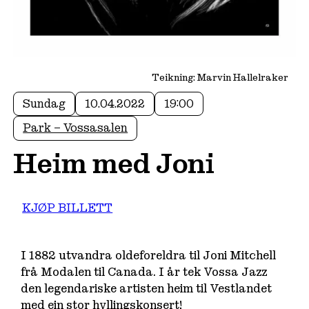
Teikning: Marvin Hallelraker
Sundag
10.04.2022
19:00
Park – Vossasalen
Heim med Joni
KJØP BILLETT
I 1882 utvandra oldeforeldra til Joni Mitchell
frå Modalen til Canada. I år tek Vossa Jazz
den legendariske artisten heim til Vestlandet
med ein stor hyllingskonsert!