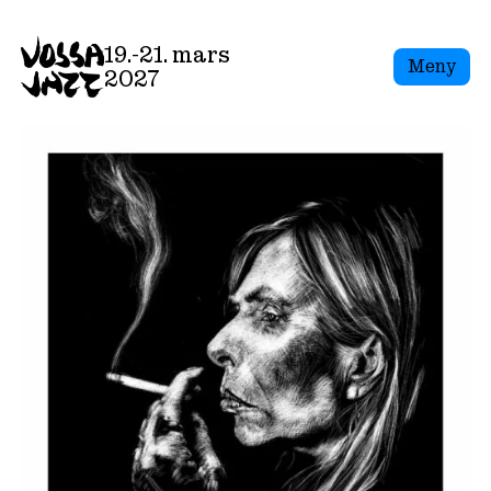
19.-21. mars
Meny
2027