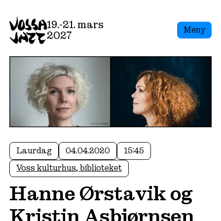
19.-21. mars
Meny
2027
Laurdag
04.04.2020
15:45
Voss kulturhus, biblioteket
Hanne Ørstavik og
Kristin Asbjørnsen