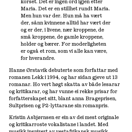
korset. Det er ingen ord igjen etter
Maria. Det er en stillhet rundt Maria.
Men hun var der. Hun må ha vært
der, sånn kvinnene alltid har vært der
og er der, i livene, nær kroppene, de
små kroppene, de gamle kroppene,
holder og bærer. For moderligheten
er også et rom, som vi alle kan være,
for hverandre.
Hanne Ørstavik debuterte som forfattar med
romanen
Lekk
i 1994, og har sidan gjeve ut 13
romanar. Ho vert høgt skatta av både lesarar
og kritikarar, og har vunne ei rekke prisar for
forfatterskapet sitt, blant anna Brageprisen,
Sultprisen og P2-lyttarane sin romanpris.
Kristin Asbjørnsen er ein av dei mest originale
og kritikarroste vokalistane i landet. Med
musikk inspirert av vestafrikansk musikk,