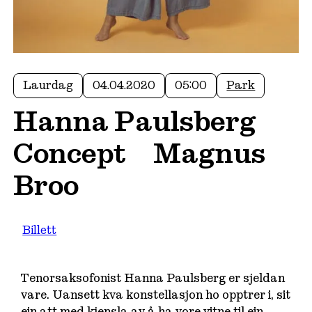
Laurdag
04.04.2020
05:00
Park
Hanna Paulsberg
Concept + Magnus
Broo
Billett
Tenorsaksofonist Hanna Paulsberg er sjeldan
vare. Uansett kva konstellasjon ho opptrer i, sit
ein att med kjensla av å ha vore vitne til ein