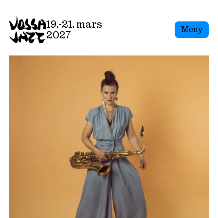
19.-21. mars
Meny
2027