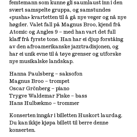
femtemann som kunne gli saumlaust inn i den
svært samspelte gruppa, og samstundes
«pusha» kvartetten til å gå nye veger og nå nye
høgder. Valet fall på Magnus Broo, kjend frå
Atomic og Angles 9 – med han vart det full
klaff frå fyrste tone. Han har ei djup forståing
av den afroamerikanske jazztradisjonen, og
har ei unik evne til å tøye grenser og utforske
nye musikalske landskap.
Hanna Paulsberg – saksofon
Magnus Broo – trompet
Oscar Grönberg – piano
Trygve Waldemar Fiske – bass
Hans Hulbækmo – trommer
Konserten inngår i billetten
Huskort laurdag
.
Du kan ikkje kjøpa billett til berre denne
konserten.