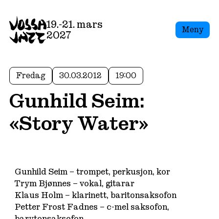
19.-21. mars
Meny
2027
Fredag
30.03.2012
19:00
Gunhild Seim:
«Story Water»
Gunhild Seim – trompet, perkusjon, kor
Trym Bjønnes – vokal, gitarar
Klaus Holm – klarinett, baritonsaksofon
Petter Frost Fadnes – c-mel saksofon,
barytonsaksofon