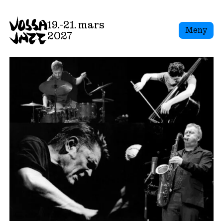
19.-21. mars
Meny
2027