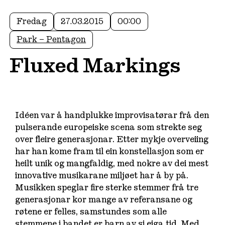
Fredag
27.03.2015
00:00
Park – Pentagon
Fluxed Markings
Idéen var å handplukke improvisatørar frå den
pulserande europeiske scena som strekte seg
over fleire generasjonar. Etter mykje overveiing
har han kome fram til ein konstellasjon som er
heilt unik og mangfaldig, med nokre av dei mest
innovative musikarane miljøet har å by på.
Musikken speglar fire sterke stemmer frå tre
generasjonar kor mange av referansane og
røtene er felles, samstundes som alle
stemmene i bandet er barn av si eiga tid. Med