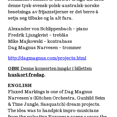
denne tysk-svensk-polsk-australsk-norske
besetninga av frijazzstjerner er det berre å
setja seg tilbake og la alt fara.
Alexander von Schlippenbach – piano
Fredrik Ljungkvist – treblås
Mike Majkowski – kontrabass
Dag Magnus Narvesen – trommer
http://dagmagnus.com/projects.html
OBS!
Denne konserten inngår i billetten
huskort fredag
.
ENGLISH
Fluxed Markings is one of Dag Magnus
Narvesen`s (Kitchen Orchestra, Gunhild Seim
& Time Jungle, Sasquatch) dream projects.
The idea was to handpick impro-musicians
from the pulsating European scene across the