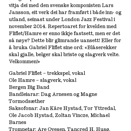
vitja dei med den svenske komponisten Lars
Jansson, eit verk dei har framført i både inn- og
utland, seinast under London Jazz Festival i
november 2014. Repertoaret for kvelden med
Fliflet/Hamre er enno ikkje fastsett, men er det
så nøye? Dette blir glimrande uansett! Eller for
å bruka Gabriel Fliflet sine ord: «Blåserekker
skal gjalle, belger skal briste og slagverk velte.
Velkommen!»
Gabriel Fliflet – trekkspel, vokal
Ole Hamre – slagverk, vokal
Bergen Big Band
Bandleiarar: Dag Arnesen og Magne
Tormodsæther
Saksofonar: Jan Kåre Hystad, Tor Yttredal,
Ole Jacob Hystad, Zoltan Vincze, Michael
Barnes
Trompetar: Are Ovesen, Tancred H. Husø,