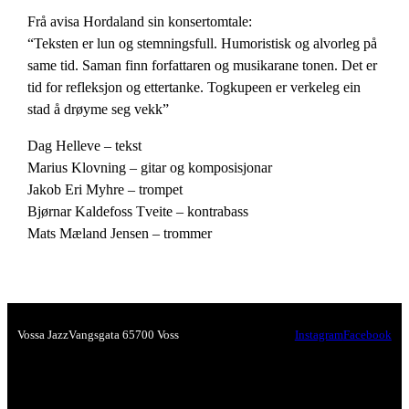
Frå avisa Hordaland sin konsertomtale:
“Teksten er lun og stemningsfull. Humoristisk og alvorleg på
same tid. Saman finn forfattaren og musikarane tonen. Det er
tid for refleksjon og ettertanke. Togkupeen er verkeleg ein
stad å drøyme seg vekk”
Dag Helleve – tekst
Marius Klovning – gitar og komposisjonar
Jakob Eri Myhre – trompet
Bjørnar Kaldefoss Tveite – kontrabass
Mats Mæland Jensen – trommer
Vossa Jazz
Vangsgata 6
5700 Voss
Instagram
Facebook