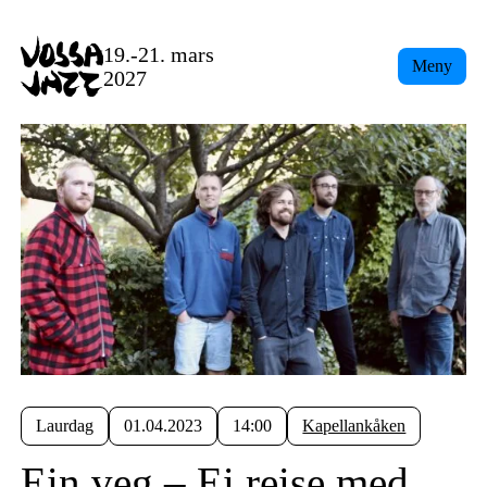
19.-21. mars
Meny
2027
Laurdag
01.04.2023
14:00
Kapellankåken
Ein veg – Ei reise med