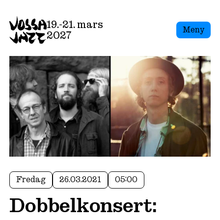
19.-21. mars
Meny
2027
Fredag
26.03.2021
05:00
Dobbelkonsert: