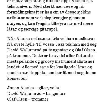
er motiv som stadig dukkar opp i Alaska sitt
tekstunivers. Med sterkt nærvære og rå
formidlingskraft er han ein av desse sjeldne
artistane som verkeleg trengjer gjennom
støyen, og kan fengsla tilhøyrarar med nære
låtar og særeige gitarspel.
Når Alaska set saman trio vel han musikarar
frå øvste hylle: Til Vossa Jazz tek han med seg
David Wallumrød på tangentar og Olaf Olsen
på trommer. Dette er to av dei aller flottaste,
mestspelande og groovy instrumentalistane i
landet. Alle med sans for knallgode låtar og
musikarar i toppklassen bør få med seg denne
konserten!
Jonas Alaska – gitar, vokal
David Wallumrød – tangentar
Olaf Olsen – trommer