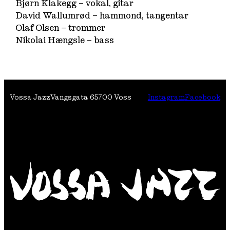
Bjørn Klakegg – vokal, gitar
David Wallumrød – hammond, tangentar
Olaf Olsen – trommer
Nikolai Hængsle – bass
Vossa Jazz
Vangsgata 6
5700 Voss
Instagram
Facebook