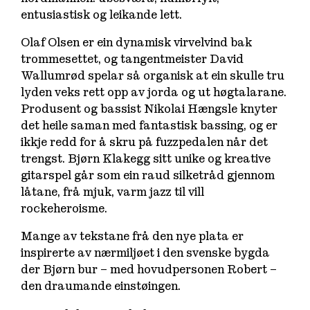
entusiastisk og leikande lett.
Olaf Olsen er ein dynamisk virvelvind bak
trommesettet, og tangentmeister David
Wallumrød spelar så organisk at ein skulle tru
lyden veks rett opp av jorda og ut høgtalarane.
Produsent og bassist Nikolai Hængsle knyter
det heile saman med fantastisk bassing, og er
ikkje redd for å skru på fuzzpedalen når det
trengst. Bjørn Klakegg sitt unike og kreative
gitarspel går som ein raud silketråd gjennom
låtane, frå mjuk, varm jazz til vill
rockeheroisme.
Mange av tekstane frå den nye plata er
inspirerte av nærmiljøet i den svenske bygda
der Bjørn bur – med hovudpersonen Robert –
den draumande einstøingen.