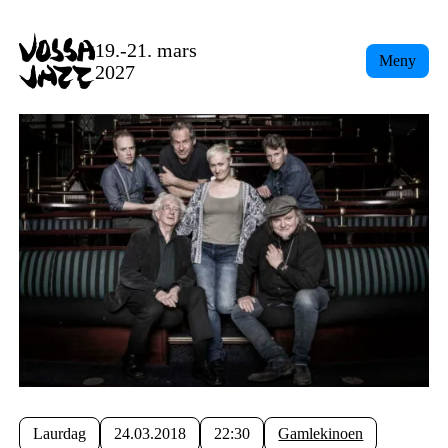
19.-21. mars
Meny
2027
Laurdag
24.03.2018
22:30
Gamlekinoen