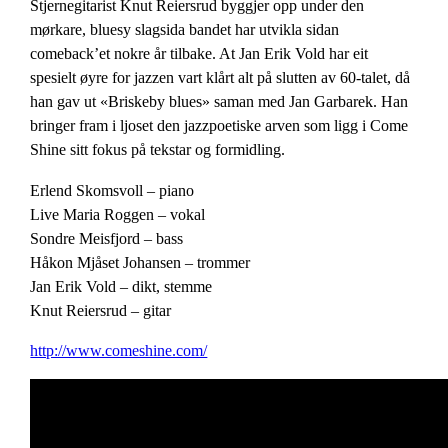
Stjernegitarist Knut Reiersrud byggjer opp under den
mørkare, bluesy slagsida bandet har utvikla sidan
comeback’et nokre år tilbake. At Jan Erik Vold har eit
spesielt øyre for jazzen vart klårt alt på slutten av 60-talet, då
han gav ut «Briskeby blues» saman med Jan Garbarek. Han
bringer fram i ljoset den jazzpoetiske arven som ligg i Come
Shine sitt fokus på tekstar og formidling.
Erlend Skomsvoll – piano
Live Maria Roggen – vokal
Sondre Meisfjord – bass
Håkon Mjåset Johansen – trommer
Jan Erik Vold – dikt, stemme
Knut Reiersrud – gitar
http://www.comeshine.com/