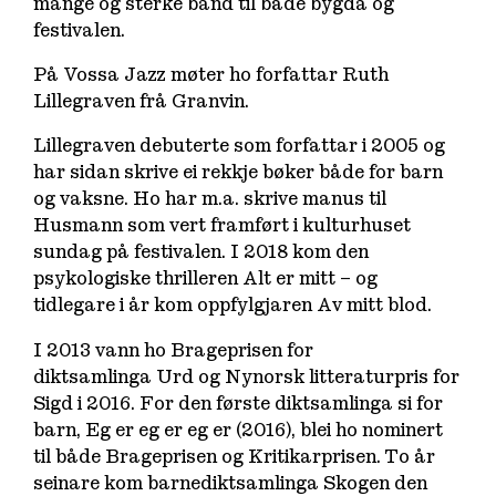
mange og sterke band til både bygda og
festivalen.
På Vossa Jazz møter ho forfattar Ruth
Lillegraven frå Granvin.
Lillegraven debuterte som forfattar i 2005 og
har sidan skrive ei rekkje bøker både for barn
og vaksne. Ho har m.a. skrive manus til
Husmann
som vert framført i kulturhuset
sundag på festivalen. I 2018 kom den
psykologiske thrilleren
Alt er mitt
–
og
tidlegare i år kom oppfylgjaren
Av mitt blod
.
I 2013 vann ho Brageprisen for
diktsamlinga
Urd
og Nynorsk litteraturpris for
Sigd
i 2016.
For den første diktsamlinga si for
barn,
Eg er eg er eg er
(2016), blei ho nominert
til både Brageprisen og Kritikarprisen. To år
seinare kom barnediktsamlinga
Skogen den