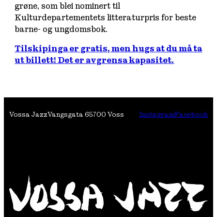
grøne
, som blei nominert til
Kulturdepartementets litteraturpris for beste
barne- og ungdomsbok.
Tilskipinga er gratis, men hugs at du må ta
ut billett! Det er avgrensa kapasitet.
Vossa Jazz
Vangsgata 6
5700 Voss
Instagram
Facebook