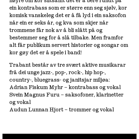
høyre om kor slitsamt det er å bere rundt på
ein kontrabass som er større enn seg sjølv, kor
komisk vanskeleg det er å få lyd i ein saksofon
når ein er seks år, og kva som skjer når
trommene får nok av å bli slått på og
bestemmer seg for å slå tilbake. Men framfor
alt får publikum servert historier og songar om
kor gøy det er å spele i band!
Trabant består av tre svært aktive musikarar
frå dei unge jazz-, pop-, rock-, hip hop-,
country-, bluegrass- og janitsjar miljøa:
Adrian Fiskum Myhr – kontrabass og vokal
Svein Magnus Furu – saksofoner, klarinetter
og vokal
Audun Lunnan Hjort – trommer og vokal