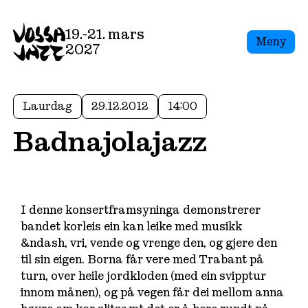
19.-21. mars
Meny
2027
Laurdag
29.12.2012
14:00
Badnajolajazz
I denne konsertframsyninga demonstrerer
bandet korleis ein kan leike med musikk
&ndash, vri, vende og vrenge den, og gjere den
til sin eigen. Borna får vere med Trabant på
turn‚ over heile jordkloden (med ein svipptur
innom månen), og på vegen får dei mellom anna