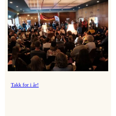
Vossa
Jazz
om
endringar
i
administrasjonen
Takk for i år!