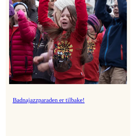
–
Ingunn van Etten
Badnajazzparaden er tilbake!