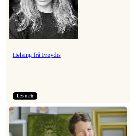
Helsing frå Frøydis
:
Les meir
Helsing
frå
Frøydis