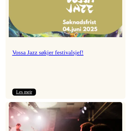
Vossa Jazz søkjer festivalsjef!
:
Les meir
Vossa
Jazz
søkjer
festivalsjef!