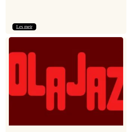
:
Les meir
Kulturkonferansen
2026