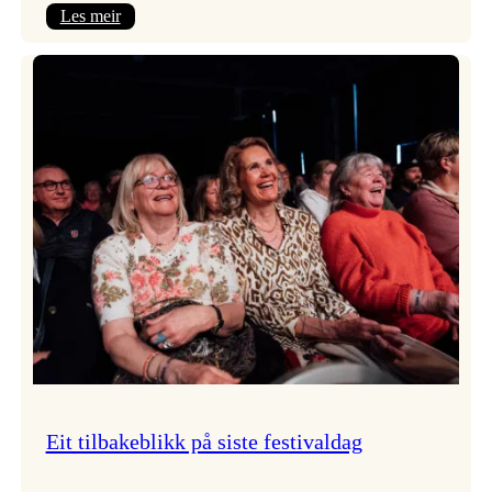
:
Les meir
Takk
for
i
år!
Eit tilbakeblikk på siste festivaldag