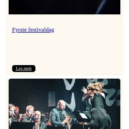
Fyrste festivaldag
:
Les meir
Fyrste
festivaldag