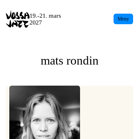
Skip
to
19.-21. mars
Meny
content
2027
mats rondin