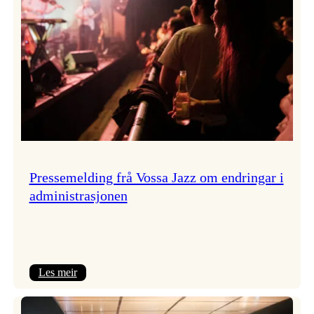
Pressemelding frå Vossa Jazz om endringar i
administrasjonen
:
Les meir
Pressemelding
frå