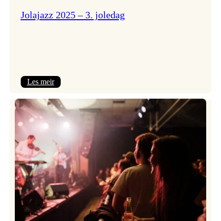
Jolajazz 2025 – 3. joledag
:
Les meir
Jolajazz
2025
–
3.
joledag