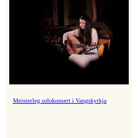
Thomas
Dybdahl
styrte
Vossa
Jazz
i
hamn
Meisterleg solokonsert i Vangskyrkja